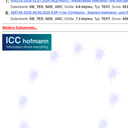
7:
454518-2026 02.07.2026 NLD-Horst - Niederlande Ingenieur- und Hochb
Datenbank:
DB_TED_NDE_ARC
, Größe:
8.8 kbytes
, Typ:
TEXT
, Score:
85
8:
389748-2026 08.06.2026 ESP-<cbc:CityName - Spanien Ingenieur- und H
Datenbank:
DB_TED_NDE_ARC
, Größe:
7.3 kbytes
, Typ:
TEXT
, Score:
84
Weitere Dokumente...
Ausschreibungen, öffentliche Ausschreibung, Veröffentlichung, Ausschreibungen
ted veröffentlichungen ted bekanntmachungen öffentliche ted