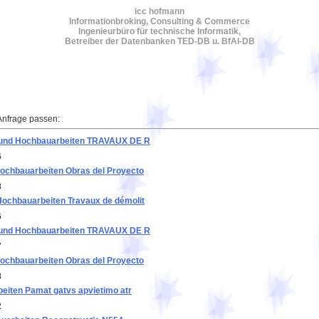
icc hofmann
Informationbroking, Consulting & Commerce
Ingenieurbüro für technische Informatik,
Betreiber der Datenbanken TED-DB u. BfAI-DB
Anfrage passen:
r- und Hochbauarbeiten TRAVAUX DE R
6
ochbauarbeiten Obras del Proyecto
8
Hochbauarbeiten Travaux de démolit
6
r- und Hochbauarbeiten TRAVAUX DE R
7
ochbauarbeiten Obras del Proyecto
8
beiten Pamat gatvs apvietimo atr
2