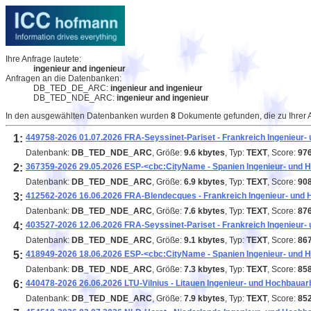
Ihre Anfrage lautete:
ingenieur and ingenieur
Anfragen an die Datenbanken:
DB_TED_DE_ARC:
ingenieur and ingenieur
DB_TED_NDE_ARC:
ingenieur and ingenieur
In den ausgewählten Datenbanken wurden
8
Dokumente gefunden, die zu Ihrer 
1:
449758-2026 01.07.2026 FRA-Seyssinet-Pariset - Frankreich Ingenieu
Datenbank:
DB_TED_NDE_ARC
, Größe:
9.6 kbytes
, Typ:
TEXT
, Score:
97
2:
367359-2026 29.05.2026 ESP-<cbc:CityName - Spanien Ingenieur- und H
Datenbank:
DB_TED_NDE_ARC
, Größe:
6.9 kbytes
, Typ:
TEXT
, Score:
90
3:
412562-2026 16.06.2026 FRA-Blendecques - Frankreich Ingenieur- und 
Datenbank:
DB_TED_NDE_ARC
, Größe:
7.6 kbytes
, Typ:
TEXT
, Score:
87
4:
403527-2026 12.06.2026 FRA-Seyssinet-Pariset - Frankreich Ingenieu
Datenbank:
DB_TED_NDE_ARC
, Größe:
9.1 kbytes
, Typ:
TEXT
, Score:
86
5:
418949-2026 18.06.2026 ESP-<cbc:CityName - Spanien Ingenieur- und H
Datenbank:
DB_TED_NDE_ARC
, Größe:
7.3 kbytes
, Typ:
TEXT
, Score:
85
6:
440478-2026 26.06.2026 LTU-Vilnius - Litauen Ingenieur- und Hochbauar
Datenbank:
DB_TED_NDE_ARC
, Größe:
7.9 kbytes
, Typ:
TEXT
, Score:
85