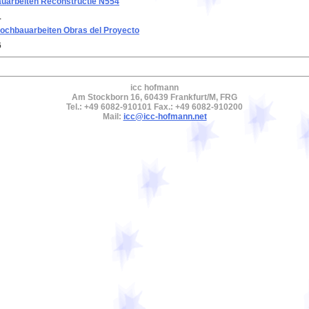
auarbeiten Reconstructie N554
1
ochbauarbeiten Obras del Proyecto
6
icc hofmann
Am Stockborn 16, 60439 Frankfurt/M, FRG
Tel.: +49 6082-910101 Fax.: +49 6082-910200
Mail:
icc@icc-hofmann.net