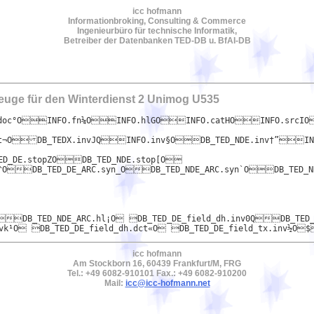
icc hofmann
Informationbroking, Consulting & Commerce
Ingenieurbüro für technische Informatik,
Betreiber der Datenbanken TED-DB u. BfAI-DB
euge für den Winterdienst 2 Unimog U535
at¬ODB_TEDX.invJQINFO.inv§ODB_TED_NDE.inv†”INF
D_DE.stopZODB_TED_NDE.stop[O

_ODB_TED_NDE_ARC.syn`ODB_TED_NDE.synaODB_X.fmtbODB_TEDX.fmtÀO DB_TED_
DB_TED_NDE_ARC.hl¡O DB_TED_DE_field_dh.inv0QDB_TED_
icc hofmann
Am Stockborn 16, 60439 Frankfurt/M, FRG
Tel.: +49 6082-910101 Fax.: +49 6082-910200
Mail:
icc@icc-hofmann.net