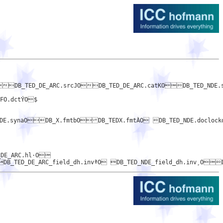
O.dctÝO$

NDE.doclockdODB_TEDX.syneODB_TED_NDE_ARC.stopfODB_TED_DE_ARC.stopgODB_
DE_ARC.hl·O
