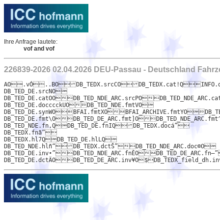
Ihre Anfrage lautete:
vof and vof
226839-2026 02.04.2026 DEU-Passau - Deutschland Fahrz
AO.vÓ..BODB_TEDX.srcCODB_TEDX.cat!QINFO.doc°OINFO.fn¼OINFO.hlGOINFO.catHOINFO.srcIODB_TED_DE_ARC.srcJODB_TED_DE_ARC.catKODB_TED_NDE.srcLODB_TED_NDE.catMO

DB_TED_DE.srcNO

DB_TED_DE.catOODB_TED_NDE_ARC.srcPODB_TED_NDE_ARC.c
DB_TED_DE.docccckUODB_TED_NDE.fmtVO

DB_TED_DE.synWOBFAI.fmtXOBFAI_ARCHIVE.fmtYODB_TE
DB_TED_DE.fmt\ODB_TED_DE_ARC.fmt]ODB_TED_NDE_ARC.fmt^ODB_TED_DE_ARC.syn
DB_TED_NDE.fn,QDB_TED_DE.fnIQDB_TEDX.docá”

DB_TEDX.fnã”

DB_TEDX.hl7QDB_TED_DE.hlLQ

DB_TED_NDE.hlñ“DB_TEDX.dctŠ”DB_TED_NDE_ARC.doc©O

DB_TED_DE.inv•”DB_TED_NDE_ARC.fnÈODB_TED_DE_ARC.fn—”
Ausschreibungen, öffentliche Ausschreibung, Veröffentlichung, Ausschreibungen
ted veröffentlichungen ted bekanntmachungen öffentliche ted