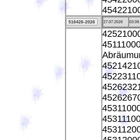
45422100
27.07.2026
03.09
42521000
45111000
Abräumu
45214210
45223110 
45262321
45262670
45311000 
45311100 
45311200 
45312000 