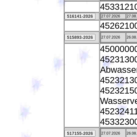
45331210 
27.07.2026
27.08
45262100
27.07.2026
26.08
45000000
45231300
Abwasser
45232130
45232150 
Wasserve
45232411
45332300
27.07.2026
26.08