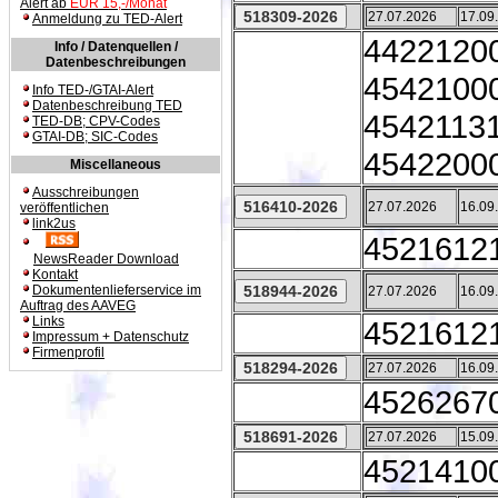
Alert ab
EUR 15,-/Monat
27.07.2026
17.09
Anmeldung zu TED-Alert
44221200
Info / Datenquellen /
Datenbeschreibungen
45421000 
Info TED-/GTAI-Alert
Datenbeschreibung TED
45421131
TED-DB; CPV-Codes
GTAI-DB; SIC-Codes
45422000
Miscellaneous
Ausschreibungen
27.07.2026
16.09
veröffentlichen
link2us
45216121
NewsReader Download
Kontakt
Dokumentenlieferservice im
27.07.2026
16.09
Auftrag des AAVEG
Links
45216121
Impressum + Datenschutz
Firmenprofil
27.07.2026
16.09
45262670
27.07.2026
15.09
45214100 