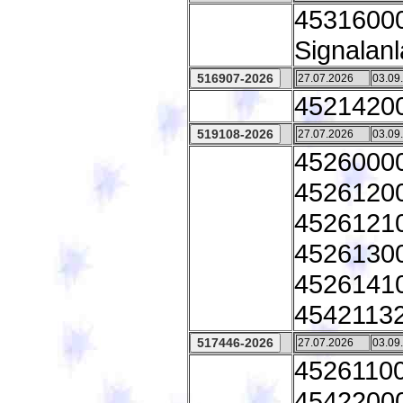
45316000 
Signalan
27.07.2026
03.09
45214200
27.07.2026
03.09
45260000
45261200
45261210
45261300
45261410
45421132
27.07.2026
03.09
45261100
45422000