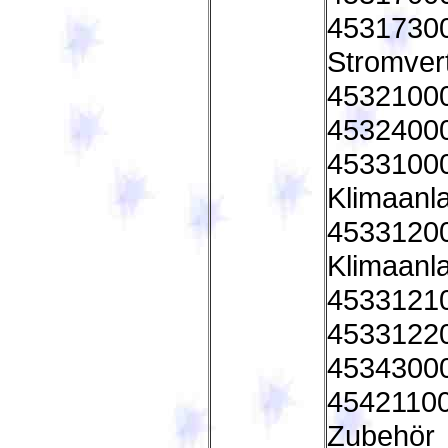
45317300 
Stromver
4532100
45324000
45331000 
Klimaanl
45331200 
Klimaanl
45331210 
45331220 
45343000 
45421100
Zubehör