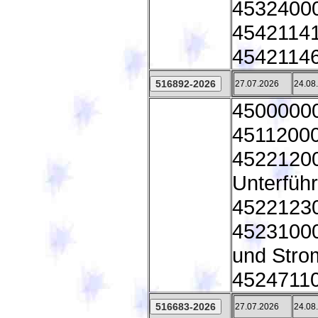
45324000
45421141
45421146
27.07.2026
24.08
45000000
45112000
45221200
Unterfüh
45221230
45231000
und Stro
45247110
27.07.2026
24.08