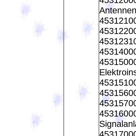
Antenne
45312100
45312200
45312310 
45314000
45315000
Elektroin
45315100 
45315600
45315700 
45316000 
Signalan
45317000 