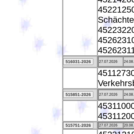
45221250 
Schächte
45223220
45262310
45262311
27.07.2026
24.08
45112730
Verkehrs
27.07.2026
24.08
45311000 
45311200 
27.07.2026
20.08