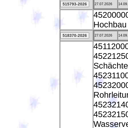
27.07.2026
14.09
45200000 
Hochbau 
27.07.2026
14.09
45112000
45221250 
Schächte
45231100 
45232000 
Rohrleit
45232140
45232150 
Wasserve