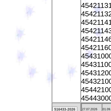
45421131
45421132
45421141
45421143 
45421146
45421160
45431000
45431100
45431200
45432100
45442100 
45443000
27.07.2026
01.09