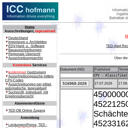
Home
Ausschreibungen,
tagesaktuell
B
Deutschland
Ingenieure u. Architekten
EDV-Hard- u. -Software
TED-Alert Rec
Bauausschreibungen
Regionale Übersicht
Ausschreibungsarchiv
Über die
Kostenlose
Services
Dokument (ND)
Published
Termi
kostenloser
Gastzugang
CPV - Klassifikat
Ausschreibungssuche mittels
CPV-Codes
27.07.2026
17.09
Ausschreibungen per eMail,
automatische, tagesaktuell
45000000
Suchprofil, individuell, mit
Ergebnisübersicht
45221250 
Abonnenten/Gäste
TED-DB Online Zugang
Schächte
Anmeldung
45233162
Leistungen/Preise, TED -