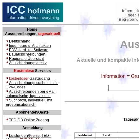
Home
Ausschreibungen,
tagesaktuell
Aus
Deutschland
Ingenieure u. Architekten
EDV-Hard- u. -Software
Bauausschreibungen
Regionale Übersicht
Aktuelle und kompakte Inf
Ausschreibungsarchiv
Kostenlose
Services
Information = Gr
kostenloser
Gastzugang
Ausschreibungssuche mittels
CPV-Codes
Ausschreibungen per eMail,
automatische, tagesaktuell
Suchprofil, individuell, mit
Ergebnisübersicht
Abonnenten/Gäste
Tagesakt
TED-DB Online Zugang
Anmeldung
Leistungen/Preise, TED -