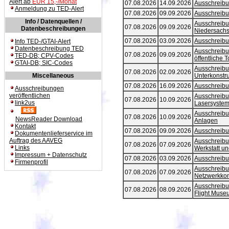
Alert ab
EUR 15,-/Monat
Anmeldung zu TED-Alert
Info / Datenquellen /
Datenbeschreibungen
Info TED-/GTAI-Alert
Datenbeschreibung TED
TED-DB; CPV-Codes
GTAI-DB; SIC-Codes
Miscellaneous
Ausschreibungen
veröffentlichen
link2us
NewsReader Download
Kontakt
Dokumentenlieferservice im
Auftrag des AAVEG
Links
Impressum + Datenschutz
Firmenprofil